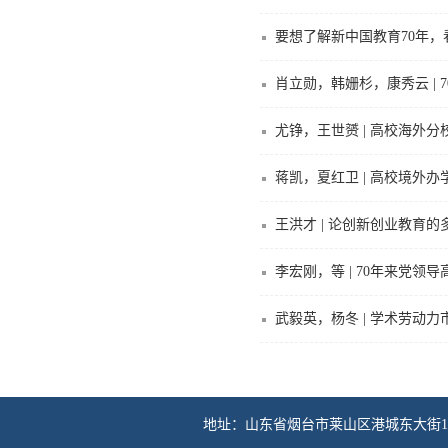
要想了解新中国教育70年
肖立勋，韩姗杉，康秀云 |
尤铮，王世赟 | 高校海外
蒋凯，夏红卫 | 高校境外
王洪才 | 论创新创业教育的
李宏刚，等 | 70年来党
武毅英，杨冬 | 学术劳动
地址：山东省烟台市莱山区港城东大街100号 传