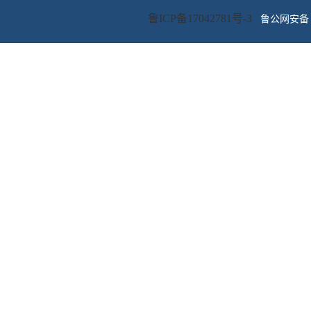
鲁ICP备17042781号-3
鲁公网安备 3