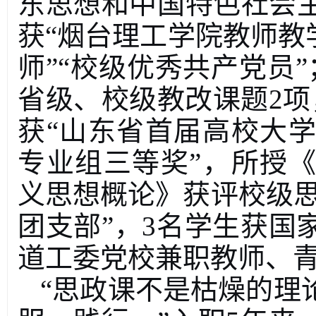
东思想和中国特色社会
获
“
烟台理工学院教师教
师
”“
校级优秀共产党员
”
省级、校级教改课题
2
项
获
“
山东省首届高校大学
专业组三等奖
”
，所授《
义思想概论》获评校级
团支部
”
，
3
名学生获国
道工委党校兼职教师、
“
思政课不是枯燥的理