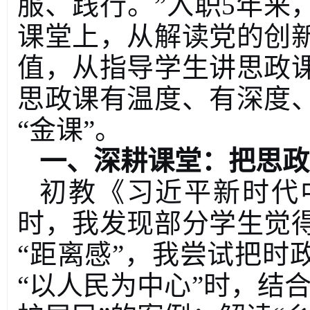
服、践行。
”
入职
5
年来
课堂上，从解读党的创
值，从指导学生讲思政
思政课有温度、有深度
“
金课
”
。
一、深耕课堂：把思政
初教《习近平新时代
时，我发现部分学生觉
“
距离感
”
，我尝试把时
“
以人民为中心
”
时，结