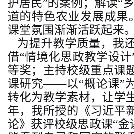
护居民
”
的案例；解读
“
道的特色农业发展成果
课堂氛围渐渐活跃起来
为提升教学质量，我
借
“
情境化思政教学设计
等奖；主持校级重点课
课研究
——
以
“
概论课
”
转化为教学素材，让学
年，我所授的《习近平
论》获评校级思政课
“
金