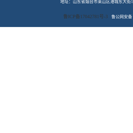
地址：山东省烟台市莱山区港城东大街100号 传
鲁ICP备17042781号-3
鲁公网安备 3