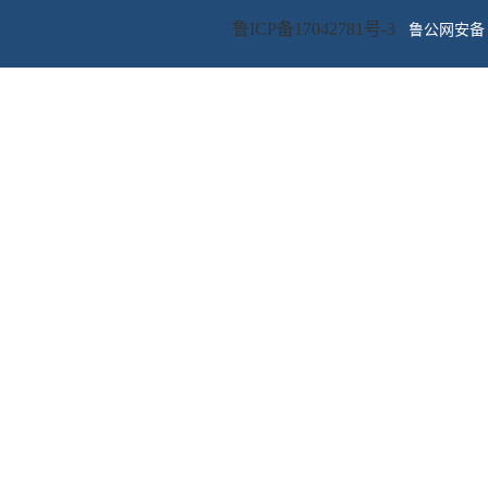
鲁ICP备17042781号-3
鲁公网安备 3